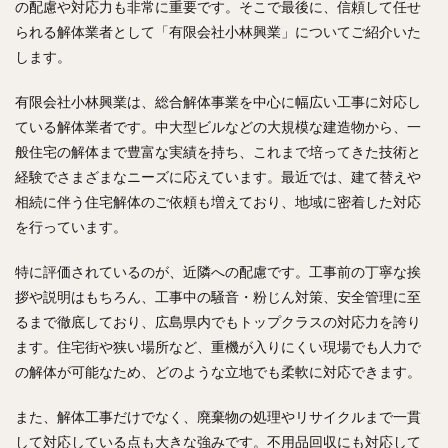
の配慮や対応力も非常に重要です。そこで最後に、信頼して任せ
られる解体業者として「有限会社小林興業」についてご紹介いた
します。
有限会社小林興業は、総合解体事業を中心に幅広い工事に対応し
ている解体業者です。中大型ビルなどの大規模な建造物から、一
般住宅の解体まで豊富な実績を持ち、これまで培ってきた技術と
経験でさまざまなニーズに応えています。最近では、建て替えや
相続に伴う住宅解体のご依頼も増えており、地域に密着した対応
を行っています。
特に評価されているのが、近隣への配慮です。工事前の丁寧な挨
拶や説明はもちろん、工事中の騒音・粉じん対策、安全管理に至
るまで徹底しており、広島県内でもトップクラスの対応力を誇り
ます。住宅街や狭い場所など、重機が入りにくい現場でも人力で
の解体が可能なため、どのような立地でも柔軟に対応できます。
また、解体工事だけでなく、廃棄物の処理やリサイクルまで一貫
して対応している点も大きな強みです。不用品回収にも対応して