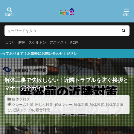
はつり
解体
スケルトン
アスベスト
RC造
問い合わせください
解体工事で失敗しない！近隣トラブルを防ぐ挨拶と
マナー完全ガイド
解体ブログ
クレーム対策
,
粉じん対策
,
解体マナー
,
解体工事
,
解体挨拶
,
解体業者選
び
,
近隣トラブル
,
騒音対策