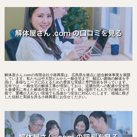
解体屋さん.comの有限会社小林興業は、広島県を拠点に総合解体事業を展開
しています。私たちは中大型ビルから一般住宅まで、幅広い建物の解体を手
掛け、多様なニーズに応えるための豊富な実績と専門技術を持っています。
近年では、一般住宅の解体工事が増加しており、近隣住民への配慮や安全性
を最優先に考えた解体作業を行っています。狭い場所でも人力での解体が可
能で、重機が入れない現場でも迅速かつ安全に対応いたします。地域に根ざ
した信頼と実績を誇る小林興業にお任せください。