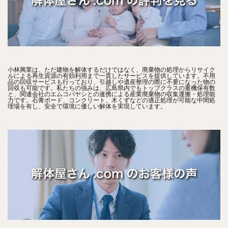
小林興業は、ただ建物を解体するだけではなく、廃棄物の処理からリサイク
ルによる再生資源の有効利用まで一貫したサービスを提供しています。不用
品の回収サービスも行っており、引越しや遺産整理の際に不要になった物の
回収も可能です。私たちの強みは、広島県内でもトップクラスの重機保有数
と、関連会社のエムコバヤシとの連携による産業廃棄物の収集運搬・処理能
力です。石膏ボード、コンクリート、木くずなどの適正処理が可能な中間処
理場を有し、安全で環境に優しい解体を実現しています。