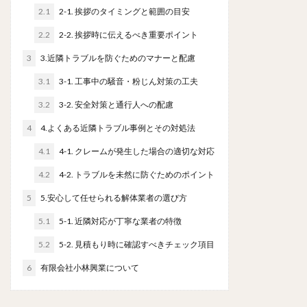
2.1
2-1. 挨拶のタイミングと範囲の目安
2.2
2-2. 挨拶時に伝えるべき重要ポイント
3
3.近隣トラブルを防ぐためのマナーと配慮
3.1
3-1. 工事中の騒音・粉じん対策の工夫
3.2
3-2. 安全対策と通行人への配慮
4
4.よくある近隣トラブル事例とその対処法
4.1
4-1. クレームが発生した場合の適切な対応
4.2
4-2. トラブルを未然に防ぐためのポイント
5
5.安心して任せられる解体業者の選び方
5.1
5-1. 近隣対応が丁寧な業者の特徴
5.2
5-2. 見積もり時に確認すべきチェック項目
6
有限会社小林興業について