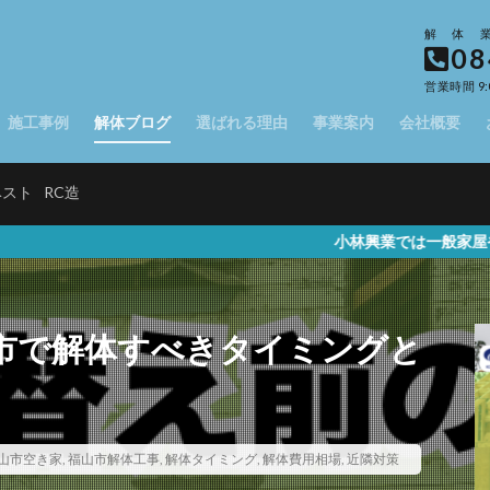
解体
08
営業時間 9:
施工事例
解体ブログ
選ばれる理由
事業案内
会社概要
ベスト
RC造
小林興業では一般家屋や駐車場、店舗な
市で解体すべきタイミングと
山市空き家
,
福山市解体工事
,
解体タイミング
,
解体費用相場
,
近隣対策