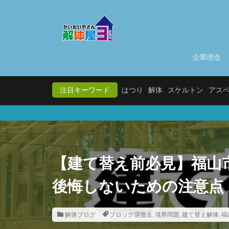
企業理念
注目キーワード
はつり
解体
スケルトン
アス
【建て替え前必見】福山
後悔しないための注意点
解体ブログ
ブロック塀撤去
,
境界問題
,
建て替え解体
,
福