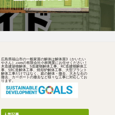
広島県福山市の一般家屋の解体は解体屋3（かいたい
やさん）.comの有限会社小林興業にお任せください！
木造建築物解体、S造建物解体工事、RC造建物解体工
事、SRC造解体工事、焼却炉解体工事、大型プラント
解体工事だけではなく、庭の解体・撤去、大きな石の
撤去、カーポートの撤去など様々な工事に対応してお
ります。
人気記事