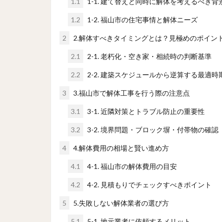
1.1
1-1. 建て替えと同時に解体を考えるべき背
1.2
1-2. 福山市の住宅事情と解体ニーズ
2
2.解体すべきタイミングとは？見極めのポイン
2.1
2-1. 老朽化・空き家・相続時の判断基準
2.2
2-2. 建築スケジュールから逆算する最適時
3
3.福山市で解体工事を行う際の注意点
3.1
3-1. 近隣対策とトラブル防止の重要性
3.2
3-2. 境界問題・ブロック塀・付帯物の確認
4
4.解体費用の相場と賢い進め方
4.1
4-1. 福山市の解体費用の目安
4.2
4-2. 見積もりでチェックすべきポイント
5
5.失敗しない解体業者の選び方
5.1
5-1. 地元業者に依頼するメリット