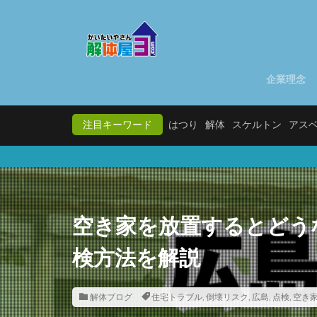
企業理念
注目キーワード
はつり
解体
スケルトン
アス
空き家を放置するとどう
検方法を解説
解体ブログ
住宅トラブル
,
倒壊リスク
,
広島
,
点検
,
空き