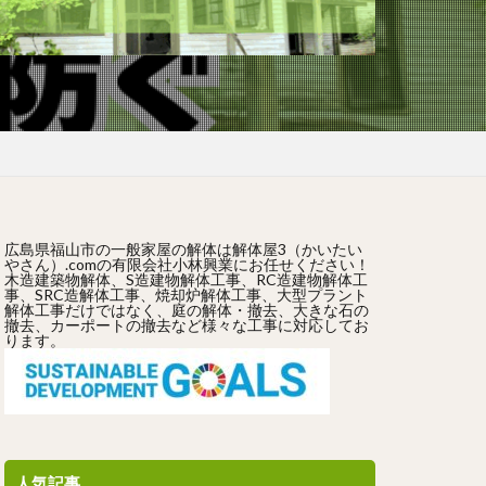
広島県福山市の一般家屋の解体は解体屋3（かいたい
やさん）.comの有限会社小林興業にお任せください！
木造建築物解体、S造建物解体工事、RC造建物解体工
事、SRC造解体工事、焼却炉解体工事、大型プラント
解体工事だけではなく、庭の解体・撤去、大きな石の
撤去、カーポートの撤去など様々な工事に対応してお
ります。
人気記事