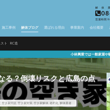
解体
08
営業時間 9:
施工事例
解体ブログ
選ばれる理由
事業案内
会社概要
ベスト
RC造
小林興業では一般家屋や駐車場、店舗など
なる？倒壊リスクと広島の点
家
,
空き家問題
,
空き家対策
,
空き家解体
,
老朽化
,
解体業者