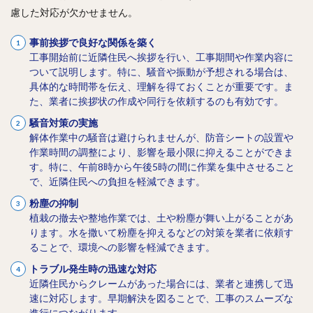
慮した対応が欠かせません。
事前挨拶で良好な関係を築く
工事開始前に近隣住民へ挨拶を行い、工事期間や作業内容に
ついて説明します。特に、騒音や振動が予想される場合は、
具体的な時間帯を伝え、理解を得ておくことが重要です。ま
た、業者に挨拶状の作成や同行を依頼するのも有効です。
騒音対策の実施
解体作業中の騒音は避けられませんが、防音シートの設置や
作業時間の調整により、影響を最小限に抑えることができま
す。特に、午前8時から午後5時の間に作業を集中させること
で、近隣住民への負担を軽減できます。
粉塵の抑制
植栽の撤去や整地作業では、土や粉塵が舞い上がることがあ
ります。水を撒いて粉塵を抑えるなどの対策を業者に依頼す
ることで、環境への影響を軽減できます。
トラブル発生時の迅速な対応
近隣住民からクレームがあった場合には、業者と連携して迅
速に対応します。早期解決を図ることで、工事のスムーズな
進行につながります。