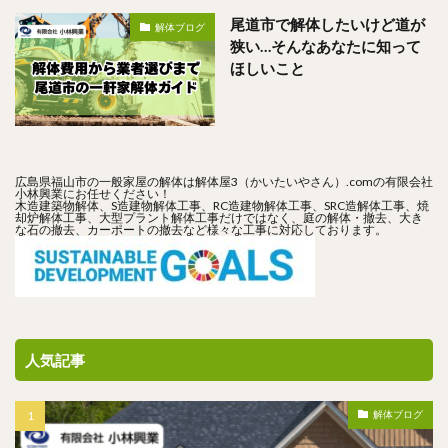
尾道市で解体したいけど道が
解体ブログ
狭い…そんなあなたに知って
ほしいこと
広島県福山市の一般家屋の解体は解体屋3（かいたいやさん）.comの有限会社
小林興業にお任せください！
木造建築物解体、S造建物解体工事、RC造建物解体工事、SRC造解体工事、焼
却炉解体工事、大型プラント解体工事だけではなく、庭の解体・撤去、大き
な石の撤去、カーポートの撤去など様々な工事に対応しております。
人気記事
解体ブログ