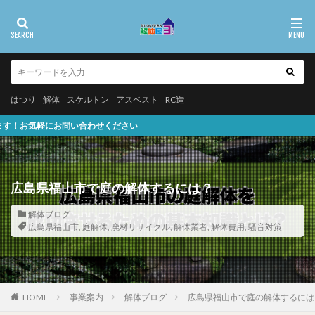
はつり
解体
スケルトン
アスベスト
RC造
ださい
広島県福山市で庭の解体するには？
解体ブログ
広島県福山市
,
庭解体
,
廃材リサイクル
,
解体業者
,
解体費用
,
騒音対策
HOME
事業案内
解体ブログ
広島県福山市で庭の解体するには