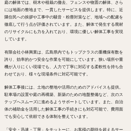
庭の解体では、樹木や植栽の撤去、フェンスや物置の解体、さら
には地面の整地まで、一貫したサービスを提供します。特に、近
隣住民への挨拶や工事中の騒音・粉塵対策など、地域への配慮を
徹底して行う点が評価されています。また、解体で発生する廃材
のリサイクルにも力を入れており、環境に優しい解体工事を実現
しています。
有限会社小林興業は、広島県内でもトップクラスの重機保有数を
誇り、効率的かつ安全な作業を可能にしています。狭い場所や重
機が入りにくい現場でも、人力で丁寧に対応する柔軟性を持ち合
わせており、様々な現場条件に対応可能です。
解体工事後には、土地の整地や活用のためのアドバイスも提供。
駐車場の設置や庭の再構築、新築のための地盤整備など、次のス
テップへスムーズに進めるようサポートしています。また、自治
体の補助金を活用した解体工事の手続きにも対応可能で、費用面
でも安心して依頼できる体制を整えています。
「安全・迅速・丁寧」をモットーに、お客様の期待を超えるサー