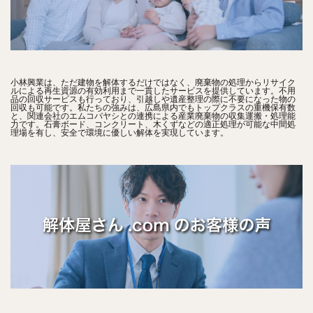
小林興業は、ただ建物を解体するだけではなく、廃棄物の処理からリサイク
ルによる再生資源の有効利用まで一貫したサービスを提供しています。不用
品の回収サービスも行っており、引越しや遺産整理の際に不要になった物の
回収も可能です。私たちの強みは、広島県内でもトップクラスの重機保有数
と、関連会社のエムコバヤシとの連携による産業廃棄物の収集運搬・処理能
力です。石膏ボード、コンクリート、木くずなどの適正処理が可能な中間処
理場を有し、安全で環境に優しい解体を実現しています。