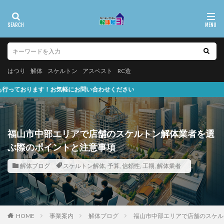
はつり
解体
スケルトン
アスベスト
RC造
軽にお問い合わせください
福山市中部エリアで店舗のスケルトン解体業者を選
ぶ際のポイントと注意事項
解体ブログ
スケルトン解体
,
予算
,
信頼性
,
工期
,
解体業者
HOME
事業案内
解体ブログ
福山市中部エリアで店舗のスケル