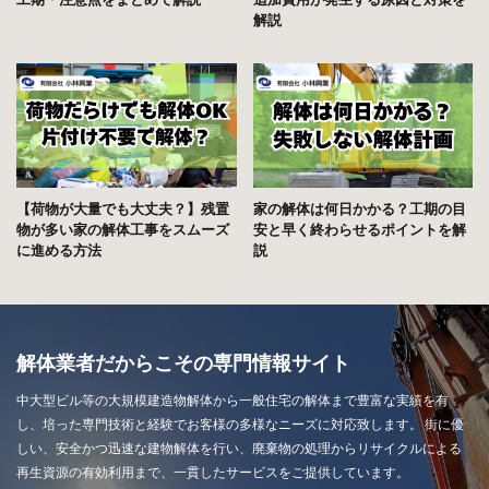
解説
【荷物が大量でも大丈夫？】残置
家の解体は何日かかる？工期の目
物が多い家の解体工事をスムーズ
安と早く終わらせるポイントを解
に進める方法
説
解体業者だからこその専門情報サイト
中大型ビル等の大規模建造物解体から一般住宅の解体まで豊富な実績を有
し、培った専門技術と経験でお客様の多様なニーズに対応致します。 街に優
しい、安全かつ迅速な建物解体を行い、廃棄物の処理からリサイクルによる
再生資源の有効利用まで、一貫したサービスをご提供しています。