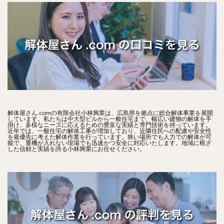
解体屋さん.comの有限会社小林興業は、広島県を拠点に総合解体事業を展開
しています。私たちは中大型ビルから一般住宅まで、幅広い建物の解体を手
掛け、多様なニーズに応えるための豊富な実績と専門技術を持っています。
近年では、一般住宅の解体工事が増加しており、近隣住民への配慮や安全性
を最優先に考えた解体作業を行っています。狭い場所でも人力での解体が可
能で、重機が入れない現場でも迅速かつ安全に対応いたします。地域に根ざ
した信頼と実績を誇る小林興業にお任せください。