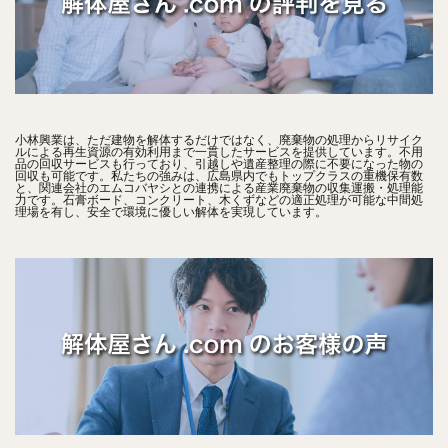
小林興業は、ただ建物を解体するだけではなく、廃棄物の処理からリサイク
ルによる再生資源の有効利用まで一貫したサービスを提供しています。不用
品の回収サービスも行っており、引越しや遺産整理の際に不要になった物の
回収も可能です。私たちの強みは、広島県内でもトップクラスの重機保有数
と、関連会社のエムコバヤシとの連携による産業廃棄物の収集運搬・処理能
力です。石膏ボード、コンクリート、木くずなどの適正処理が可能な中間処
理場を有し、安全で環境に優しい解体を実現しています。