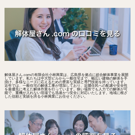
解体屋さん.comの有限会社小林興業は、広島県を拠点に総合解体事業を展開
しています。私たちは中大型ビルから一般住宅まで、幅広い建物の解体を手
掛け、多様なニーズに応えるための豊富な実績と専門技術を持っています。
近年では、一般住宅の解体工事が増加しており、近隣住民への配慮や安全性
を最優先に考えた解体作業を行っています。狭い場所でも人力での解体が可
能で、重機が入れない現場でも迅速かつ安全に対応いたします。地域に根ざ
した信頼と実績を誇る小林興業にお任せください。