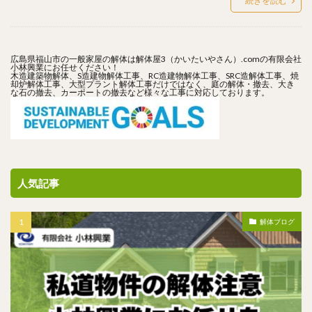
続きを読む
広島県福山市の一般家屋の解体は解体屋3（かいたいやさん）.comの有限会社
小林興業にお任せください！
木造建築物解体、S造建物解体工事、RC造建物解体工事、SRC造解体工事、焼
却炉解体工事、大型プラント解体工事だけではなく、庭の解体・撤去、大き
な石の撤去、カーポートの撤去など様々な工事に対応しております。
人気記事
解体ブログ