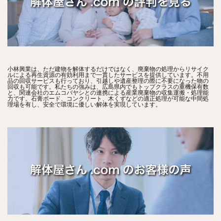
小林興業は、ただ建物を解体するだけではなく、廃棄物の処理からリサイク
ルによる再生資源の有効利用まで一貫したサービスを提供しています。不用
品の回収サービスも行っており、引越しや遺産整理の際に不要になった物の
回収も可能です。私たちの強みは、広島県内でもトップクラスの重機保有数
と、関連会社のエムコバヤシとの連携による産業廃棄物の収集運搬・処理能
力です。石膏ボード、コンクリート、木くずなどの適正処理が可能な中間処
理場を有し、安全で環境に優しい解体を実現しています。