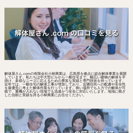
解体屋さん.comの有限会社小林興業は、広島県を拠点に総合解体事業を展開
しています。私たちは中大型ビルから一般住宅まで、幅広い建物の解体を手
掛け、多様なニーズに応えるための豊富な実績と専門技術を持っています。
近年では、一般住宅の解体工事が増加しており、近隣住民への配慮や安全性
を最優先に考えた解体作業を行っています。狭い場所でも人力での解体が可
能で、重機が入れない現場でも迅速かつ安全に対応いたします。地域に根ざ
した信頼と実績を誇る小林興業にお任せください。