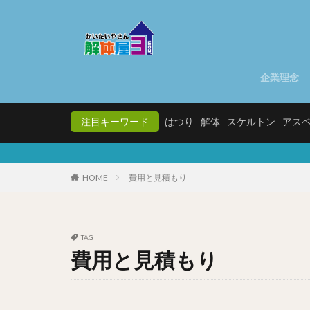
企業理念
注目キーワード
はつり
解体
スケルトン
アス
HOME
費用と見積もり
TAG
費用と見積もり