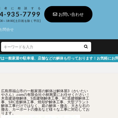
業者に相談する
4-935-7799
お問い合わせ
00～18:00 [土日祝を除く平日]
お問合せ
車場、店舗などの解体も行っております！お気軽にお問い合わせくださ
広島県福山市の一般家屋の解体は解体屋3（かいたい
やさん）.comの有限会社小林興業にお任せください！
木造建築物解体、S造建物解体工事、RC造建物解体工
事、SRC造解体工事、焼却炉解体工事、大型プラント
解体工事だけではなく、庭の解体・撤去、大きな石の
撤去、カーポートの撤去など様々な工事に対応してお
ります。