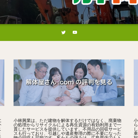
に
小林興業は、ただ建物を解体するだけではなく、廃棄物
小
か
の処理からリサイクルによる再生資源の有効利用まで一
ら
ニ
貫したサービスを提供しています。不用品の回収サービ
し
ま
スも行っており、引越しや遺産整理の際に不要になった
車
近
物の回収も可能です。私たちの強みは、広島県内でもト
対