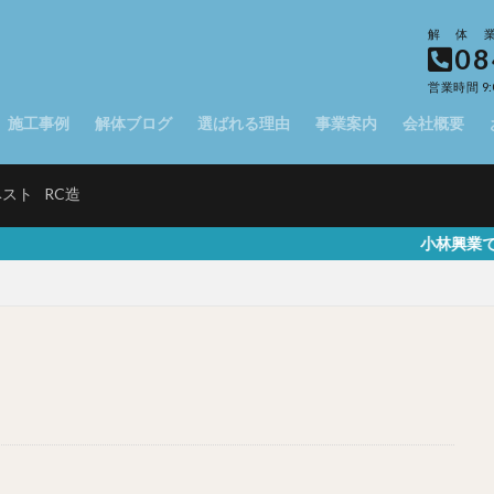
解体
08
営業時間 9:
施工事例
解体ブログ
選ばれる理由
事業案内
会社概要
ベスト
RC造
小林興業では一般家屋や駐