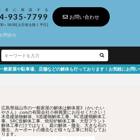
業者に相談する
4-935-7799
お問い合わせ
00～18:00 [土日祝を除く平日]
お問合せ
舗などの解体も行っております！お気軽にお問い合わせください
広島県福山市の一般家屋の解体は解体屋3（かいたい
やさん）.comの有限会社小林興業にお任せください！
木造建築物解体、S造建物解体工事、RC造建物解体工
事、SRC造解体工事、焼却炉解体工事、大型プラント
解体工事だけではなく、庭の解体・撤去、大きな石の
撤去、カーポートの撤去など様々な工事に対応してお
ります。