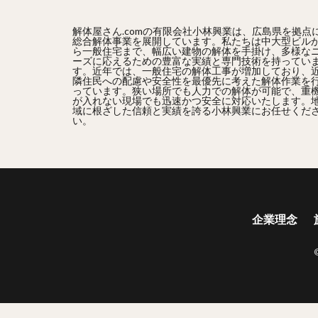
解体屋さん.comの有限会社小林興業は、広島県を拠点
総合解体事業を展開しています。私たちは中大型ビル
ら一般住宅まで、幅広い建物の解体を手掛け、多様な
ーズに応えるための豊富な実績と専門技術を持ってい
す。近年では、一般住宅の解体工事が増加しており、
隣住民への配慮や安全性を最優先に考えた解体作業を
っています。狭い場所でも人力での解体が可能で、重
が入れない現場でも迅速かつ安全に対応いたします。
域に根ざした信頼と実績を誇る小林興業にお任せくだ
い。
企業理念