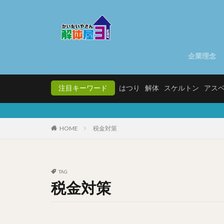
企業理念
注目キーワード
はつり
解体
スケルトン
アス
HOME
税金対策
TAG
税金対策