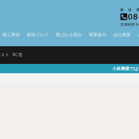
解体
08
営業時間 9:
施工事例
解体ブログ
選ばれる理由
事業案内
会社概要
ベスト
RC造
小林興業では一般家屋や駐車場、店