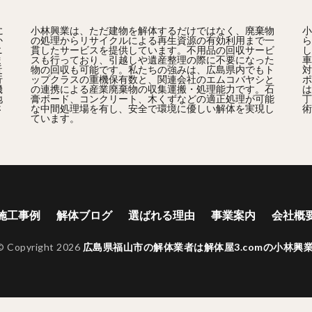
に
小林興業は、ただ建物を解体するだけではなく、廃棄物
小
か
の処理からリサイクルによる再生資源の有効利用まで一
ら
ニ
貫したサービスを提供しています。不用品の回収サービ
し
ま
スも行っており、引越しや遺産整理の際に不要になった
車
近
物の回収も可能です。私たちの強みは、広島県内でもト
対
行
ップクラスの重機保有数と、関連会社のエムコバヤシと
ポ
機
の連携による産業廃棄物の収集運搬・処理能力です。石
は
地
膏ボード、コンクリート、木くずなどの適正処理が可能
丁
さ
な中間処理場を有し、安全で環境に優しい解体を実現し
術
ています。
施工事例
解体ブログ
選ばれる理由
事業案内
会社概
© Copyright 2026
広島県福山市の解体業者は解体屋3.comの小林興