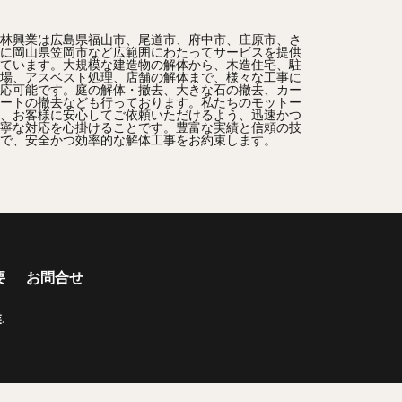
林興業は広島県福山市、尾道市、府中市、庄原市、さ
に岡山県笠岡市など広範囲にわたってサービスを提供
ています。大規模な建造物の解体から、木造住宅、駐
場、アスベスト処理、店舗の解体まで、様々な工事に
応可能です。庭の解体・撤去、大きな石の撤去、カー
ートの撤去なども行っております。私たちのモットー
、お客様に安心してご依頼いただけるよう、迅速かつ
寧な対応を心掛けることです。豊富な実績と信頼の技
で、安全かつ効率的な解体工事をお約束します。
要
お問合せ
業
.