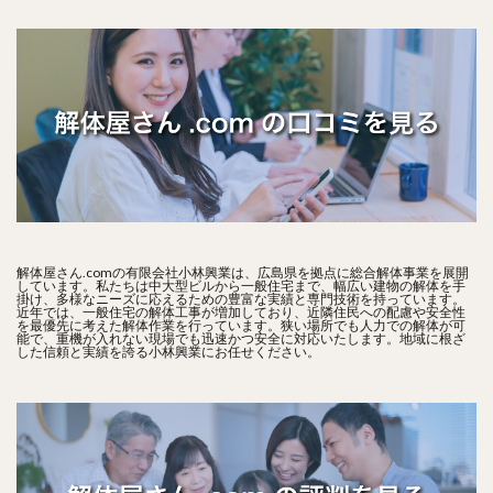
解体屋さん.comの有限会社小林興業は、広島県を拠点に総合解体事業を展開
しています。私たちは中大型ビルから一般住宅まで、幅広い建物の解体を手
掛け、多様なニーズに応えるための豊富な実績と専門技術を持っています。
近年では、一般住宅の解体工事が増加しており、近隣住民への配慮や安全性
を最優先に考えた解体作業を行っています。狭い場所でも人力での解体が可
能で、重機が入れない現場でも迅速かつ安全に対応いたします。地域に根ざ
した信頼と実績を誇る小林興業にお任せください。