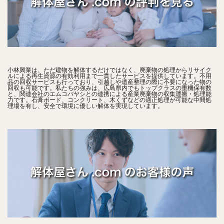
小林興業は、ただ建物を解体するだけではなく、廃棄物の処理からリサイク
ルによる再生資源の有効利用まで一貫したサービスを提供しています。不用
品の回収サービスも行っており、引越しや遺産整理の際に不要になった物の
回収も可能です。私たちの強みは、広島県内でもトップクラスの重機保有数
と、関連会社のエムコバヤシとの連携による産業廃棄物の収集運搬・処理能
力です。石膏ボード、コンクリート、木くずなどの適正処理が可能な中間処
理場を有し、安全で環境に優しい解体を実現しています。