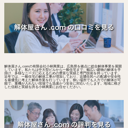
解体屋さん.comの有限会社小林興業は、広島県を拠点に総合解体事業を展開
しています。私たちは中大型ビルから一般住宅まで、幅広い建物の解体を手
掛け、多様なニーズに応えるための豊富な実績と専門技術を持っています。
近年では、一般住宅の解体工事が増加しており、近隣住民への配慮や安全性
を最優先に考えた解体作業を行っています。狭い場所でも人力での解体が可
能で、重機が入れない現場でも迅速かつ安全に対応いたします。地域に根ざ
した信頼と実績を誇る小林興業にお任せください。