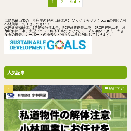
1
2
Next
広島県福山市の一般家屋の解体は解体屋3（かいたいやさん）.comの有限会社
小林興業にお任せください！
木造建築物解体、S造建物解体工事、RC造建物解体工事、SRC造解体工事、焼
却炉解体工事、大型プラント解体工事だけではなく、庭の解体・撤去、大き
な石の撤去、カーポートの撤去など様々な工事に対応しております。
人気記事
解体ブログ