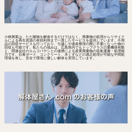
小林興業は、ただ建物を解体するだけではなく、廃棄物の処理からリサイク
ルによる再生資源の有効利用まで一貫したサービスを提供しています。不用
品の回収サービスも行っており、引越しや遺産整理の際に不要になった物の
回収も可能です。私たちの強みは、広島県内でもトップクラスの重機保有数
と、関連会社のエムコバヤシとの連携による産業廃棄物の収集運搬・処理能
力です。石膏ボード、コンクリート、木くずなどの適正処理が可能な中間処
理場を有し、安全で環境に優しい解体を実現しています。