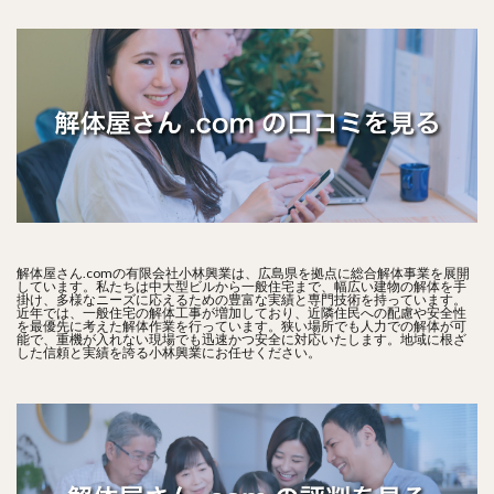
解体屋さん.comの有限会社小林興業は、広島県を拠点に総合解体事業を展開
しています。私たちは中大型ビルから一般住宅まで、幅広い建物の解体を手
掛け、多様なニーズに応えるための豊富な実績と専門技術を持っています。
近年では、一般住宅の解体工事が増加しており、近隣住民への配慮や安全性
を最優先に考えた解体作業を行っています。狭い場所でも人力での解体が可
能で、重機が入れない現場でも迅速かつ安全に対応いたします。地域に根ざ
した信頼と実績を誇る小林興業にお任せください。