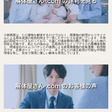
小林興業は、ただ建物を解体するだけではなく、廃棄物の処理からリサイク
ルによる再生資源の有効利用まで一貫したサービスを提供しています。不用
品の回収サービスも行っており、引越しや遺産整理の際に不要になった物の
回収も可能です。私たちの強みは、広島県内でもトップクラスの重機保有数
と、関連会社のエムコバヤシとの連携による産業廃棄物の収集運搬・処理能
力です。石膏ボード、コンクリート、木くずなどの適正処理が可能な中間処
理場を有し、安全で環境に優しい解体を実現しています。