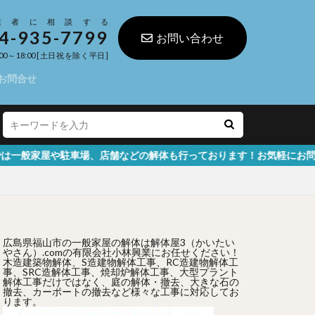
業者に相談する
4-935-7799
お問い合わせ
00～18:00 [土日祝を除く平日]
お問合せ
車場、店舗などの解体も行っております！お気軽にお問い合わせくださ
広島県福山市の一般家屋の解体は解体屋3（かいたい
やさん）.comの有限会社小林興業にお任せください！
木造建築物解体、S造建物解体工事、RC造建物解体工
事、SRC造解体工事、焼却炉解体工事、大型プラント
解体工事だけではなく、庭の解体・撤去、大きな石の
撤去、カーポートの撤去など様々な工事に対応してお
ります。