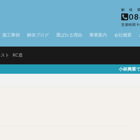
解体
08
営業時間 9:
施工事例
解体ブログ
選ばれる理由
事業案内
会社概要
ベスト
RC造
小林興業では一般家屋や駐