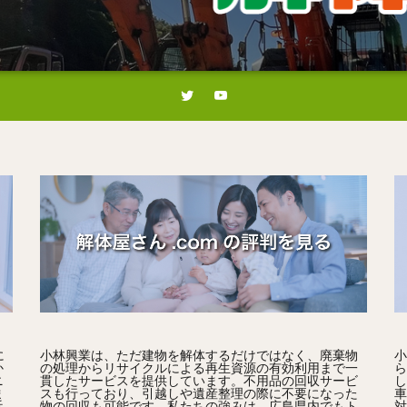
に
小林興業は、ただ建物を解体するだけではなく、廃棄物
小
か
の処理からリサイクルによる再生資源の有効利用まで一
ら
ニ
貫したサービスを提供しています。不用品の回収サービ
し
ま
スも行っており、引越しや遺産整理の際に不要になった
車
近
物の回収も可能です。私たちの強みは、広島県内でもト
対