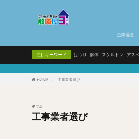
企業理念
注目キーワード
はつり
解体
スケルトン
アス
HOME
工事業者選び
TAG
工事業者選び