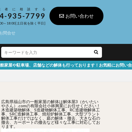
業者に相談する
4-935-7799
お問い合わせ
00～18:00 [土日祝を除く平日]
お問合せ
舗などの解体も行っております！お気軽にお問い合わせください
広島県福山市の一般家屋の解体は解体屋3（かいたい
やさん）.comの有限会社小林興業にお任せください！
木造建築物解体、S造建物解体工事、RC造建物解体工
事、SRC造解体工事、焼却炉解体工事、大型プラント
解体工事だけではなく、庭の解体・撤去、大きな石の
撤去、カーポートの撤去など様々な工事に対応してお
ります。