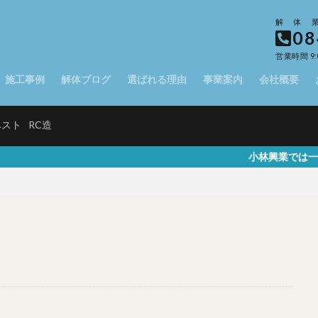
解体
08
営業時間 9:
施工事例
解体ブログ
選ばれる理由
事業案内
会社概要
ベスト
RC造
小林興業では一般家屋や駐車場、店