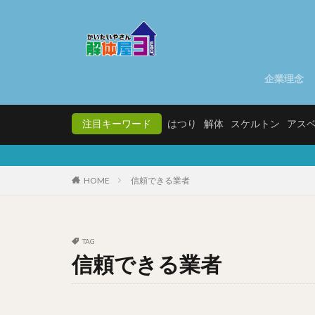
企業理念
注目キーワード
はつり
解体
スケルトン
アス
HOME
信頼できる業者
TAG
信頼できる業者