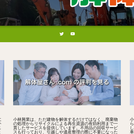
に
小林興業は、ただ建物を解体するだけではなく、廃棄物
小
か
の処理からリサイクルによる再生資源の有効利用まで一
ら
ニ
貫したサービスを提供しています。不用品の回収サービ
し
ま
スも行っており、引越しや遺産整理の際に不要になった
車