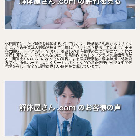
小林興業は、ただ建物を解体するだけではなく、廃棄物の処理からリサイク
ルによる再生資源の有効利用まで一貫したサービスを提供しています。不用
品の回収サービスも行っており、引越しや遺産整理の際に不要になった物の
回収も可能です。私たちの強みは、広島県内でもトップクラスの重機保有数
と、関連会社のエムコバヤシとの連携による産業廃棄物の収集運搬・処理能
力です。石膏ボード、コンクリート、木くずなどの適正処理が可能な中間処
理場を有し、安全で環境に優しい解体を実現しています。