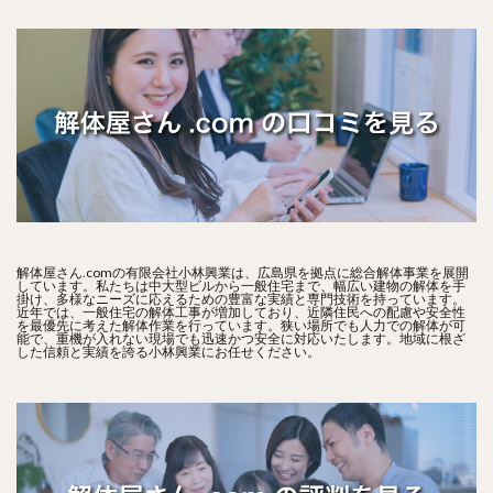
解体屋さん.comの有限会社小林興業は、広島県を拠点に総合解体事業を展開
しています。私たちは中大型ビルから一般住宅まで、幅広い建物の解体を手
掛け、多様なニーズに応えるための豊富な実績と専門技術を持っています。
近年では、一般住宅の解体工事が増加しており、近隣住民への配慮や安全性
を最優先に考えた解体作業を行っています。狭い場所でも人力での解体が可
能で、重機が入れない現場でも迅速かつ安全に対応いたします。地域に根ざ
した信頼と実績を誇る小林興業にお任せください。