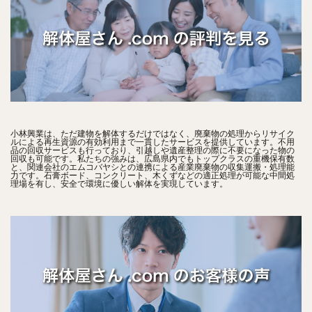
小林興業は、ただ建物を解体するだけではなく、廃棄物の処理からリサイク
ルによる再生資源の有効利用まで一貫したサービスを提供しています。不用
品の回収サービスも行っており、引越しや遺産整理の際に不要になった物の
回収も可能です。私たちの強みは、広島県内でもトップクラスの重機保有数
と、関連会社のエムコバヤシとの連携による産業廃棄物の収集運搬・処理能
力です。石膏ボード、コンクリート、木くずなどの適正処理が可能な中間処
理場を有し、安全で環境に優しい解体を実現しています。