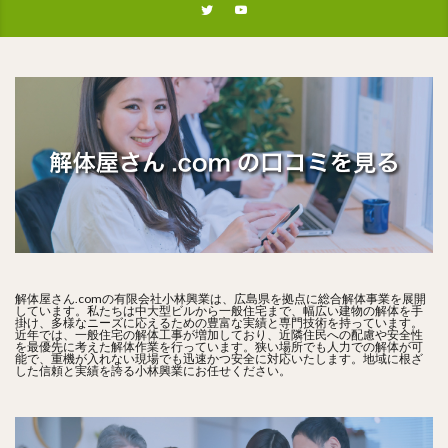
解体屋さん.comの有限会社小林興業は、広島県を拠点に総合解体事業を展開
しています。私たちは中大型ビルから一般住宅まで、幅広い建物の解体を手
掛け、多様なニーズに応えるための豊富な実績と専門技術を持っています。
近年では、一般住宅の解体工事が増加しており、近隣住民への配慮や安全性
を最優先に考えた解体作業を行っています。狭い場所でも人力での解体が可
能で、重機が入れない現場でも迅速かつ安全に対応いたします。地域に根ざ
した信頼と実績を誇る小林興業にお任せください。