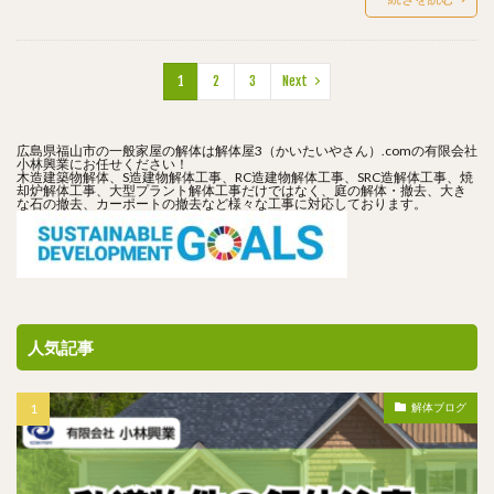
1
2
3
Next
広島県福山市の一般家屋の解体は解体屋3（かいたいやさん）.comの有限会社
小林興業にお任せください！
木造建築物解体、S造建物解体工事、RC造建物解体工事、SRC造解体工事、焼
却炉解体工事、大型プラント解体工事だけではなく、庭の解体・撤去、大き
な石の撤去、カーポートの撤去など様々な工事に対応しております。
人気記事
解体ブログ