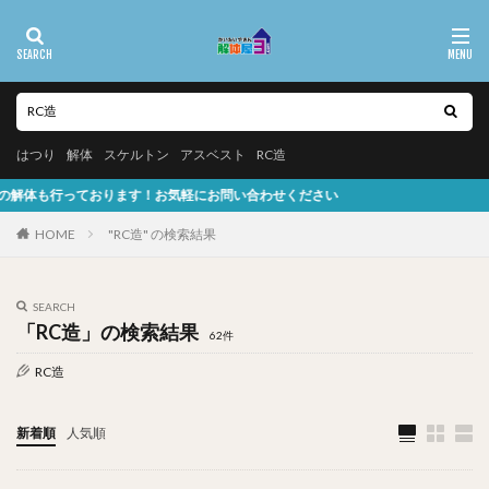
はつり
解体
スケルトン
アスベスト
RC造
気軽にお問い合わせください
HOME
"RC造" の検索結果
SEARCH
「RC造」の検索結果
62件
RC造
新着順
人気順